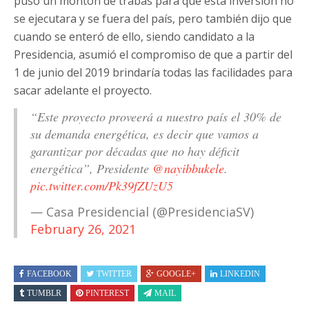
puso un montón de trabas para que esta inversión no
se ejecutara y se fuera del país, pero también dijo que
cuando se enteró de ello, siendo candidato a la
Presidencia, asumió el compromiso de que a partir del
1 de junio del 2019 brindaría todas las facilidades para
sacar adelante el proyecto.
“Este proyecto proveerá a nuestro país el 30% de
su demanda energética, es decir que vamos a
garantizar por décadas que no hay déficit
energética”, Presidente
@nayibbukele
.
pic.twitter.com/Pk39fZUzU5
— Casa Presidencial (@PresidenciaSV)
February 26, 2021
FACEBOOK
TWITTER
GOOGLE+
LINKEDIN
TUMBLR
PINTEREST
MAIL