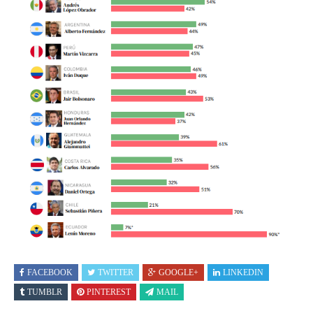
FACEBOOK
TWITTER
GOOGLE+
LINKEDIN
TUMBLR
PINTEREST
MAIL