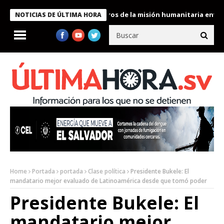
 Bukele condecora a miembros de la misión humanitaria enviada a
NOTICIAS DE ÚLTIMA HORA
Home
Portada
portada
Clase política
Presidente Bukele: El
mandatario mejor evaluado de Latinoamérica desde que tomó poder
Presidente Bukele: El
mandatario mejor