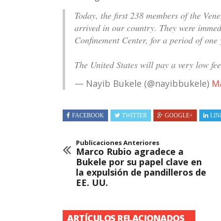
Today, the first 238 members of the Ven
arrived in our country. They were immed
Confinement Center, for a period of one 
The United States will pay a very low f
— Nayib Bukele (@nayibbukele)
Ma
FACEBOOK
TWITTER
GOOGLE+
LIN
Publicaciones Anteriores
Marco Rubio agradece a
Bukele por su papel clave en
la expulsión de pandilleros de
EE. UU.
ARTÍCULOS RELACIONADOS