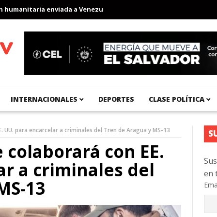
manitaria enviada a Venezuela
Aeropuerto Internacional del Pac
INTERNACIONALES
DEPORTES
CLASE POLÍTICA
. UU. para encarcelar a criminales del Tren de Aragua y MS-13
S
 colaborará con EE.
Sus
r a criminales del
en 
MS-13
Ema