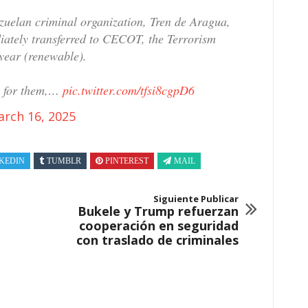
ezuelan criminal organization, Tren de Aragua,
iately transferred to CECOT, the Terrorism
year (renewable).
ee for them,…
pic.twitter.com/tfsi8cgpD6
rch 16, 2025
KEDIN
TUMBLR
PINTEREST
MAIL
Siguiente Publicar
Bukele y Trump refuerzan
cooperación en seguridad
con traslado de criminales