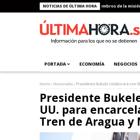
Presidente Bukele condecora a miembros de la misión hu
NOTICIAS DE ÚLTIMA HORA
PORTADA
ECONOMÍA
NEGOCIOS
Home
Nacionales
Presidente Bukele colaborará con EE
Presidente Bukele
UU. para encarcela
Tren de Aragua y 