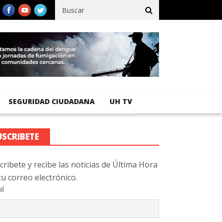
ífico registra 92 % de avance en obras de terracería
Aeropuerto 
SEGURIDAD CIUDADANA
UH TV
USCRIBETE
cribete y recibe las noticias de Última Hora
tu correo electrónico.
il