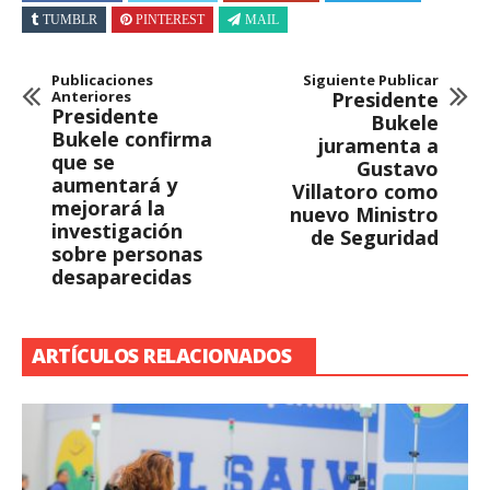
TUMBLR
PINTEREST
MAIL
Publicaciones
Siguiente Publicar
Anteriores
Presidente
Presidente
Bukele
Bukele confirma
juramenta a
que se
Gustavo
aumentará y
Villatoro como
mejorará la
nuevo Ministro
investigación
de Seguridad
sobre personas
desaparecidas
ARTÍCULOS RELACIONADOS