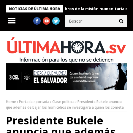
te Bukele condecora a miembros de la misión humanitaria enviada
NOTICIAS DE ÚLTIMA HORA
Home
Portada
portada
Clase política
Presidente Bukele anuncia
que además de bajar los homicidios se investigará a quien los cometa
Presidente Bukele
anuncia que además