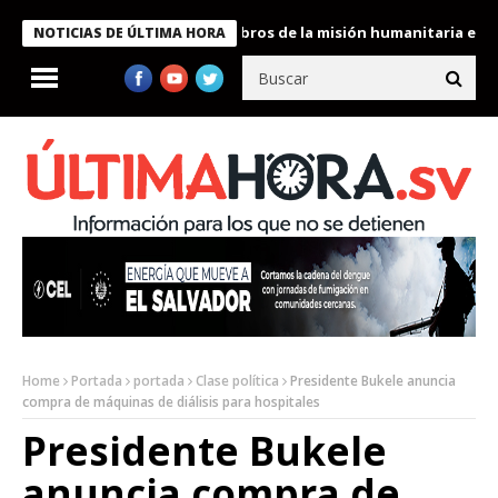
te Bukele condecora a miembros de la misión humanitaria enviada
NOTICIAS DE ÚLTIMA HORA
Home
Portada
portada
Clase política
Presidente Bukele anuncia
compra de máquinas de diálisis para hospitales
Presidente Bukele
anuncia compra de