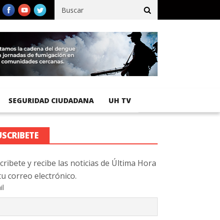
fico registra 92 % de avance en obras de terracería
Aeropuerto I
SEGURIDAD CIUDADANA
UH TV
USCRIBETE
cribete y recibe las noticias de Última Hora
tu correo electrónico.
il