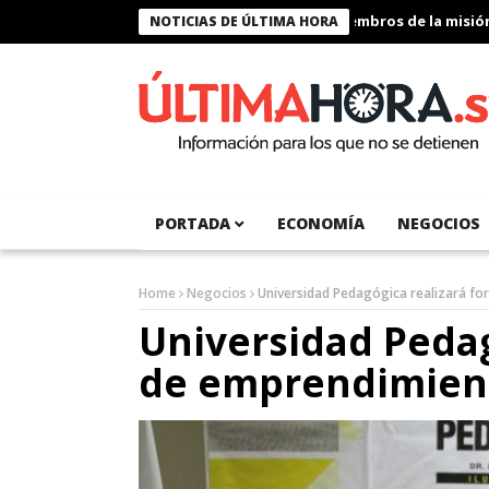
Presidente Bukele condecora a miembros de la misión hum
NOTICIAS DE ÚLTIMA HORA
PORTADA
ECONOMÍA
NEGOCIOS
Home
Negocios
Universidad Pedagógica realizará f
Universidad Pedag
de emprendimien