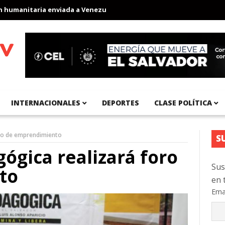
anitaria enviada a Venezuela
Aeropuerto Internacional del Pací
INTERNACIONALES
DEPORTES
CLASE POLÍTICA
oro de emprendimiento
S
ógica realizará foro
Sus
to
en 
Ema