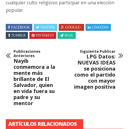
cualquier culto religioso participar en una elección
popular.
FACEBOOK
TWITTER
GOOGLE+
LINKEDIN
TUMBLR
PINTEREST
MAIL
Publicaciones
Siguiente Publicar
Anteriores
LPG Datos:
Nayib
NUEVAS IDEAS
conmemora a la
se posiciona
mente más
como el partido
brillante de El
con mayor
Salvador, quien
imagen positiva
en vida fuera su
padre y su
mentor
ARTÍCULOS RELACIONADOS