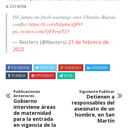
a Ucrania.
Oil jumps on fresh warnings over Ukraine-Russia
conflict
https://t.co/oNdg4mzQFO
pic.twitter.com/5jFFrrpT15
— Reuters (@Reuters)
21 de febrero de
2022
FACEBOOK
TWITTER
GOOGLE+
LINKEDIN
TUMBLR
PINTEREST
MAIL
Publicaciones
Siguiente Publicar
Anteriores
Detienen a
Gobierno
responsables del
interviene áreas
asesinato de un
de maternidad
hombre, en San
para la entrada
Martín
en vigencia de la