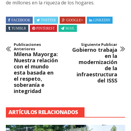
de millones en la riqueza de los hogares.
FACEBOOK
TWITTER
GOOGLE+
LINKEDIN
TUMBLR
PINTEREST
MAIL
Publicaciones
Siguiente Publicar
Anteriores
Gobierno trabaja
Milena Mayorga:
en la
Nuestra relación
modernización
con el mundo
de la
esta basada en
infraestructura
el respeto,
del ISSS
soberanía e
integridad
ARTÍCULOS RELACIONADOS