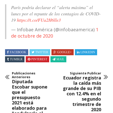
París podría declarar el “alerta máxima” el
lunes por el repunte de los contagios de COVID-
19
https://t.co/FUa2H6lle3
— Infobae América (@infobaeamerica)
1
de octubre de 2020
FACEBOOK
TWITTER
GOOGLE+
LINKEDIN
TUMBLR
PINTEREST
MAIL
Publicaciones
Siguiente Publicar
Anteriores
Ecuador registra
Diputada
la caída más
Escobar supone
grande de su PIB
que el
con 12.4% en el
presupuesto
segundo
2021 está
trimestre de
elaborado para
2020