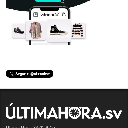
Última Hora SV ® 2016