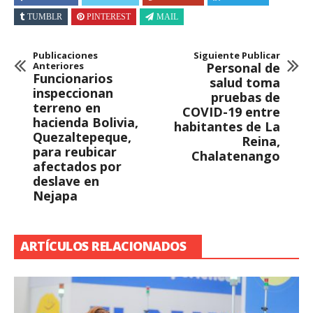
TUMBLR
PINTEREST
MAIL
Publicaciones
Siguiente Publicar
Anteriores
Personal de
Funcionarios
salud toma
inspeccionan
pruebas de
terreno en
COVID-19 entre
hacienda Bolivia,
habitantes de La
Quezaltepeque,
Reina,
para reubicar
Chalatenango
afectados por
deslave en
Nejapa
ARTÍCULOS RELACIONADOS