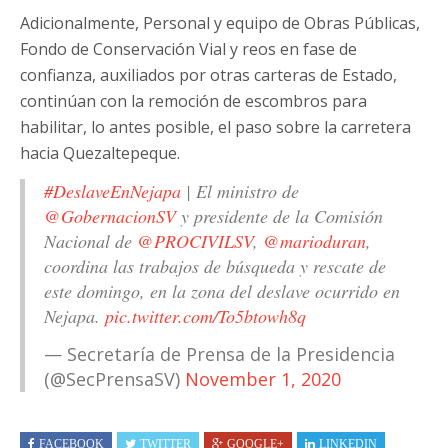
Adicionalmente, Personal y equipo de Obras Públicas,
Fondo de Conservación Vial y reos en fase de
confianza, auxiliados por otras carteras de Estado,
continúan con la remoción de escombros para
habilitar, lo antes posible, el paso sobre la carretera
hacia Quezaltepeque.
#DeslaveEnNejapa
| El ministro de
@GobernacionSV
y presidente de la Comisión
Nacional de
@PROCIVILSV
,
@marioduran
,
coordina las trabajos de búsqueda y rescate de
este domingo, en la zona del deslave ocurrido en
Nejapa.
pic.twitter.com/To5btowh8q
— Secretaría de Prensa de la Presidencia
(@SecPrensaSV)
November 1, 2020
FACEBOOK
TWITTER
GOOGLE+
LINKEDIN