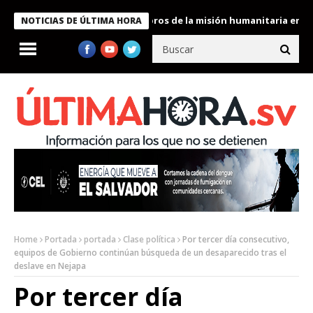
te Bukele condecora a miembros de la misión humanitaria enviada
NOTICIAS DE ÚLTIMA HORA
Home
Portada
portada
Clase política
Por tercer día consecutivo,
equipos de Gobierno continúan búsqueda de un desaparecido tras el
deslave en Nejapa
Por tercer día