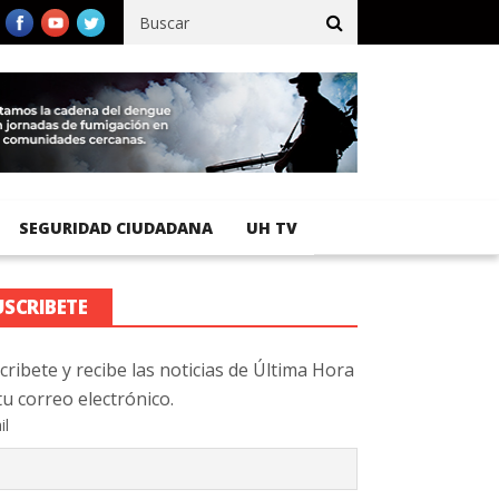
fico registra 92 % de avance en obras de terracería
Aeropuerto 
SEGURIDAD CIUDADANA
UH TV
USCRIBETE
cribete y recibe las noticias de Última Hora
tu correo electrónico.
il