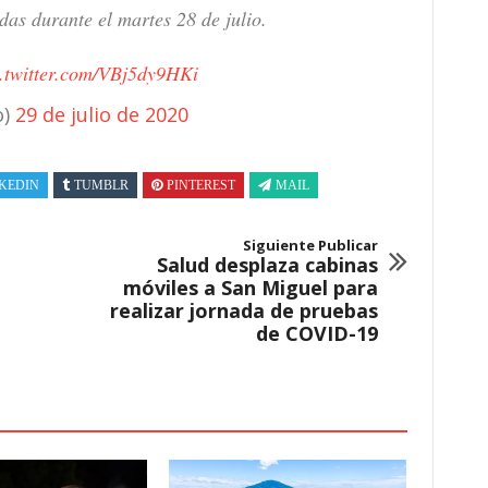
as durante el martes 28 de julio.
c.twitter.com/VBj5dy9HKi
o)
29 de julio de 2020
KEDIN
TUMBLR
PINTEREST
MAIL
Siguiente Publicar
Salud desplaza cabinas
móviles a San Miguel para
realizar jornada de pruebas
de COVID-19