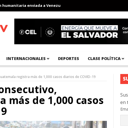
anitaria enviada a Venezuela
Aeropuerto Internacional del Pací
INTERNACIONALES
DEPORTES
CLASE POLÍTICA
Guatemala registra más de 1,000 casos diarios de COVID-19
S
onsecutivo,
Sus
a más de 1,000 casos
en 
19
Ema