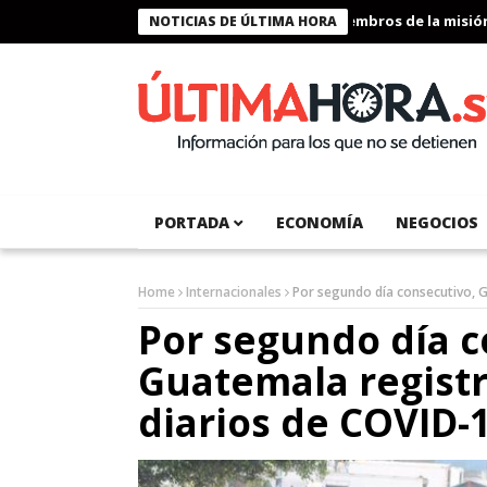
Presidente Bukele condecora a miembros de la misión hum
NOTICIAS DE ÚLTIMA HORA
PORTADA
ECONOMÍA
NEGOCIOS
Home
Internacionales
Por segundo día consecutivo, 
Por segundo día c
Guatemala registr
diarios de COVID-