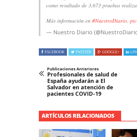
como resultado de 3,673 pruebas realizad
Más información en
#NuestroDiario
.
pi
— Nuestro Diario (@NuestroDiari
FACEBOOK
TWITTER
GOOGLE+
LIN
Publicaciones Anteriores
Profesionales de salud de
España ayudarán a El
Salvador en atención de
pacientes COVID-19
ARTÍCULOS RELACIONADOS