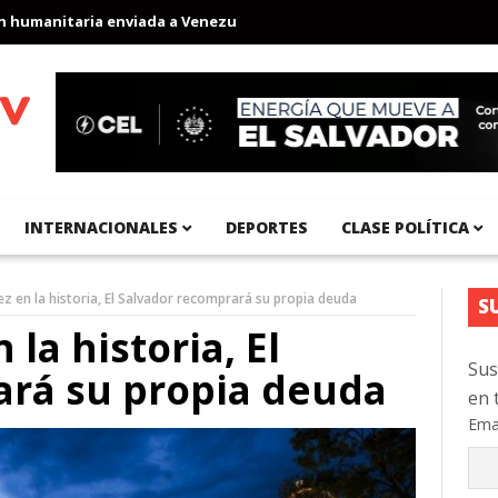
anitaria enviada a Venezuela
Aeropuerto Internacional del Pací
INTERNACIONALES
DEPORTES
CLASE POLÍTICA
ez en la historia, El Salvador recomprará su propia deuda
S
la historia, El
Sus
ará su propia deuda
en 
Ema