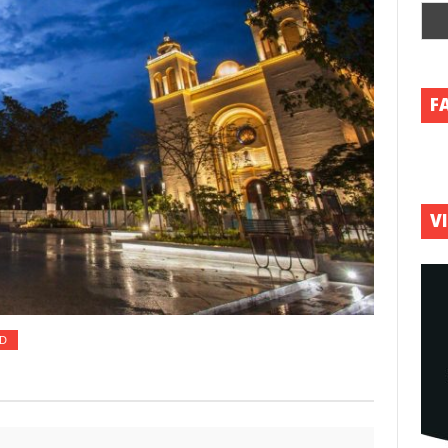
F
V
D