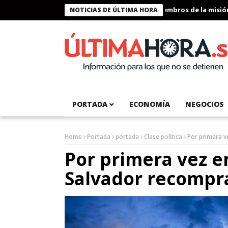
Presidente Bukele condecora a miembros de la misión hum
NOTICIAS DE ÚLTIMA HORA
PORTADA
ECONOMÍA
NEGOCIOS
Home
Portada
portada
Clase política
Por primera v
Por primera vez en 
Salvador recompr