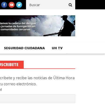
fico registra 92 % de avance en obras de terracería
Aeropuerto I
SEGURIDAD CIUDADANA
UH TV
USCRIBETE
cribete y recibe las noticias de Última Hora
tu correo electrónico.
il