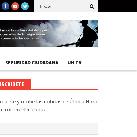
registra 92 % de avance en obras de terracería
Aeropuerto Inter
SEGURIDAD CIUDADANA
UH TV
USCRIBETE
cribete y recibe las noticias de Última Hora
tu correo electrónico.
il