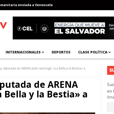
aria enviada a Venezuela
Aeropuerto Internacional del Pacífico 
INTERNACIONALES
DEPORTES
CLASE POLÍTICA
, diputada de ARENA pide restringir «La Bella y la Bestia» a
S
diputada de ARENA
Sus
 Bella y la Bestia» a
en 
Ema