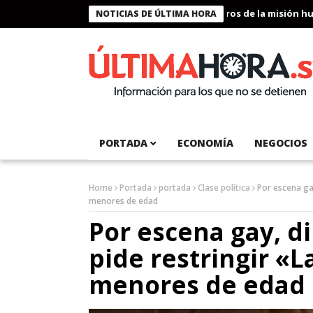
Presidente Bukele condecora a miembros de la misión humanit
NOTICIAS DE ÚLTIMA HORA
PORTADA
ECONOMÍA
NEGOCIOS
Home
Portada
portada
Clase política
Por escena gay
menores de edad
Por escena gay, 
pide restringir «La
menores de edad