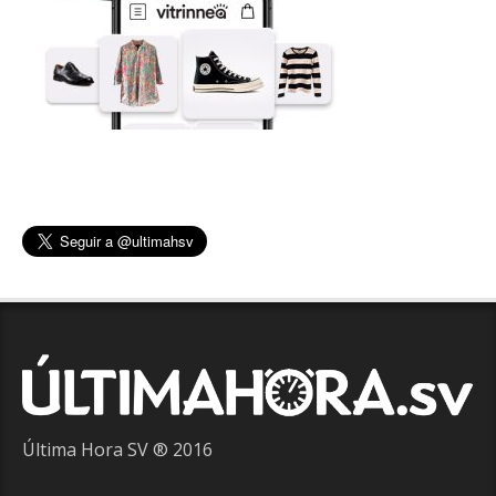
Última Hora SV ® 2016