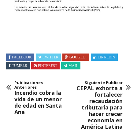
FACEBOOK
TWITTER
GOOGLE+
LINKEDIN
TUMBLR
PINTEREST
MAIL
Publicaciones
Siguiente Publicar
Anteriores
CEPAL exhorta a
Incendio cobra la
fortalecer
vida de un menor
recaudación
de edad en Santa
tributaria para
Ana
hacer crecer
economía en
América Latina