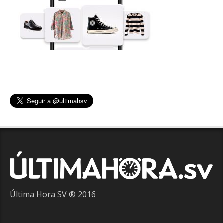
Última Hora SV ® 2016