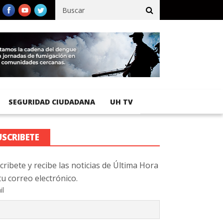
fico registra 92 % de avance en obras de terracería
Aeropuerto 
SEGURIDAD CIUDADANA
UH TV
USCRIBETE
cribete y recibe las noticias de Última Hora
tu correo electrónico.
il