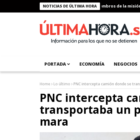
Presidente Bukele condecora a miembros de la misión hu
NOTICIAS DE ÚLTIMA HORA
PORTADA
ECONOMÍA
NEGOCIOS
Home
Lo último
PNC intercepta camión donde se tran
PNC intercepta c
transportaba un p
mara