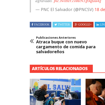
agravado.
pic.twitter.com/N1g0qfau4g
— PNC El Salvador (@PNCSV)
18 d
FACEBOOK
TWITTER
GOOGLE+
LIN
Publicaciones Anteriores
Atraca buque con nuevo
cargamento de comida para
salvadoreños
ARTÍCULOS RELACIONADOS