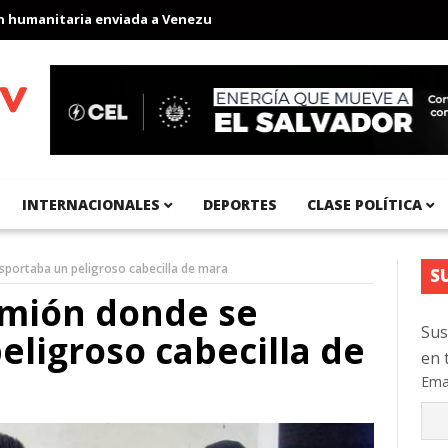
manitaria enviada a Venezuela
Aeropuerto Internacional del Pací
INTERNACIONALES
DEPORTES
CLASE POLÍTICA
sportaba un peligroso cabecilla de mara
S
amión donde se
Sus
eligroso cabecilla de
en 
Ema