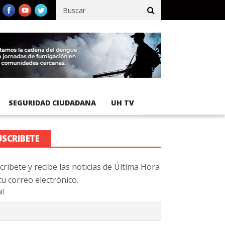
fico registra 92 % de avance en obras de terracería
Aeropuerto I
SEGURIDAD CIUDADANA
UH TV
USCRIBETE
cribete y recibe las noticias de Última Hora
tu correo electrónico.
il