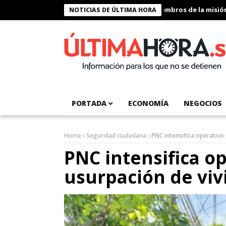
Presidente Bukele condecora a miembros de la misión hum
NOTICIAS DE ÚLTIMA HORA
PORTADA
ECONOMÍA
NEGOCIOS
Home
Seguridad ciudadana
PNC intensifica operativo 
PNC intensifica op
usurpación de viv