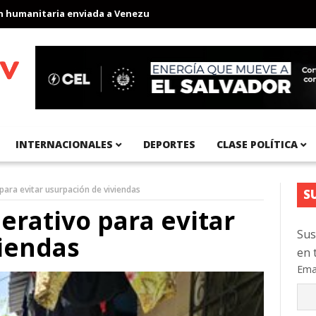
anitaria enviada a Venezuela
Aeropuerto Internacional del Pací
INTERNACIONALES
DEPORTES
CLASE POLÍTICA
para evitar usurpación de viviendas
S
erativo para evitar
Sus
iendas
en 
Ema