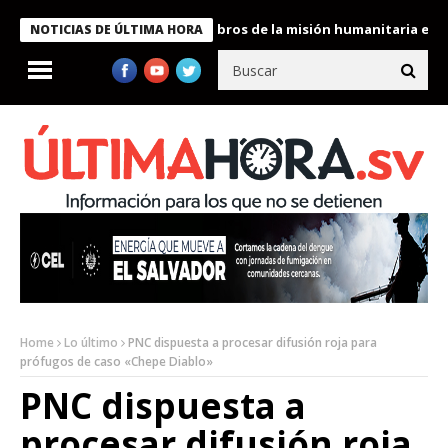
nte Bukele condecora a miembros de la misión humanitaria enviad
NOTICIAS DE ÚLTIMA HORA
Home
Lo último
PNC dispuesta a procesar difusión roja para
prófugos de caso «Chepe Diablo»
PNC dispuesta a
procesar difusión roja