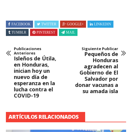
FACEBOOK
TWITTER
GOOGLE+
LINKEDIN
TUMBLR
PINTEREST
MAIL
Publicaciones
Siguiente Publicar
Anteriores
Pequeños de
Isleños de Útila,
Honduras
en Honduras,
agradecen al
inician hoy un
Gobierno de El
nuevo día de
Salvador por
esperanza en la
donar vacunas a
lucha contra el
su amada isla
COVID-19
ARTÍCULOS RELACIONADOS