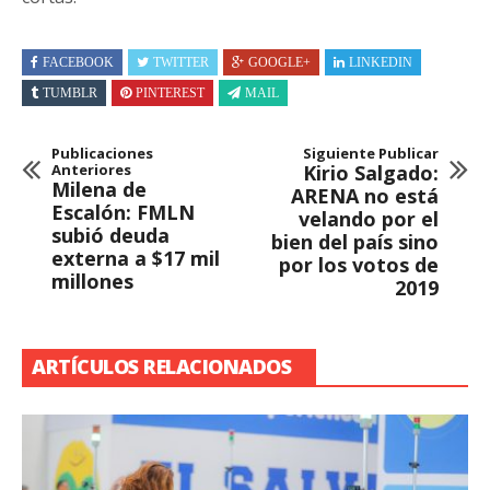
FACEBOOK
TWITTER
GOOGLE+
LINKEDIN
TUMBLR
PINTEREST
MAIL
Publicaciones
Siguiente Publicar
Anteriores
Kirio Salgado:
Milena de
ARENA no está
Escalón: FMLN
velando por el
subió deuda
bien del país sino
externa a $17 mil
por los votos de
millones
2019
ARTÍCULOS RELACIONADOS