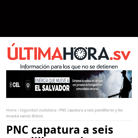
Home
Seguridad ciudadana
PNC capatura a seis pandilleros y les
incauta varios ilícitos
PNC capatura a seis