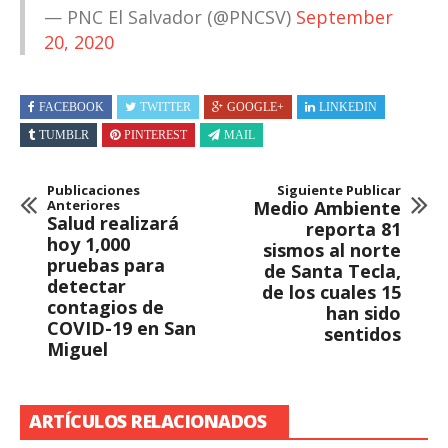
— PNC El Salvador (@PNCSV)
September
20, 2020
FACEBOOK
TWITTER
GOOGLE+
LINKEDIN
TUMBLR
PINTEREST
MAIL
Publicaciones
Siguiente Publicar
Anteriores
Medio Ambiente
Salud realizará
reporta 81
hoy 1,000
sismos al norte
pruebas para
de Santa Tecla,
detectar
de los cuales 15
contagios de
han sido
COVID-19 en San
sentidos
Miguel
ARTÍCULOS RELACIONADOS