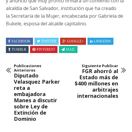
y anunció que muy pronto firmará un convenio con la
alcaldía de San Salvador, institución que ha creado
la Secretaría de la Mujer, encabezada por Gabriela de
Bukele, esposa del alcalde capitalino.
FACEBOOK
TWITTER
GOOGLE+
LINKEDIN
TUMBLR
PINTEREST
MAIL
Publicaciones
Siguiente Publicar
Anteriores
FGR ahorró al
Diputado
Estado más de
Velasquez Parker
$400 millones en
reta a
arbitrajes
embajadora
internacionales
Manes a discutir
sobre Ley de
Extinción de
Dominio