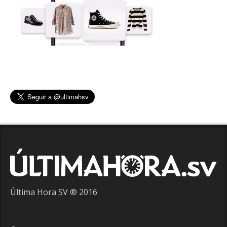
Última Hora SV ® 2016