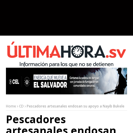
Home
CD
Pescadores artesanales endosan su apoyo a Nayib Bukele
Pescadores
artesanales endosan