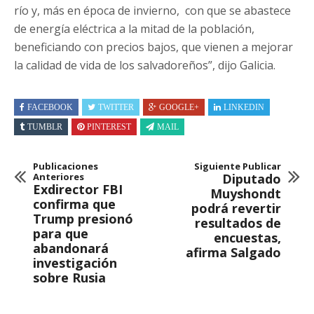
río y, más en época de invierno,
con que
se abastece
de energía eléctrica a la mitad de la población,
beneficiando con precios bajos, que vienen a mejorar
la calidad de vida de los salvadoreños”,
dijo Galicia.
FACEBOOK
TWITTER
GOOGLE+
LINKEDIN
TUMBLR
PINTEREST
MAIL
Publicaciones
Siguiente Publicar
Anteriores
Diputado
Exdirector FBI
Muyshondt
confirma que
podrá revertir
Trump presionó
resultados de
para que
encuestas,
abandonará
afirma Salgado
investigación
sobre Rusia