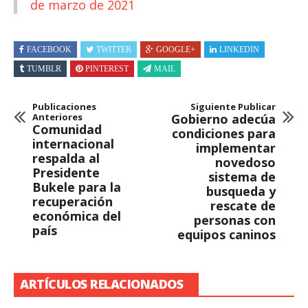
de marzo de 2021
FACEBOOK
TWITTER
GOOGLE+
LINKEDIN
TUMBLR
PINTEREST
MAIL
Publicaciones
Siguiente Publicar
Anteriores
Gobierno adecúa
Comunidad
condiciones para
internacional
implementar
respalda al
novedoso
Presidente
sistema de
Bukele para la
busqueda y
recuperación
rescate de
económica del
personas con
país
equipos caninos
ARTÍCULOS RELACIONADOS