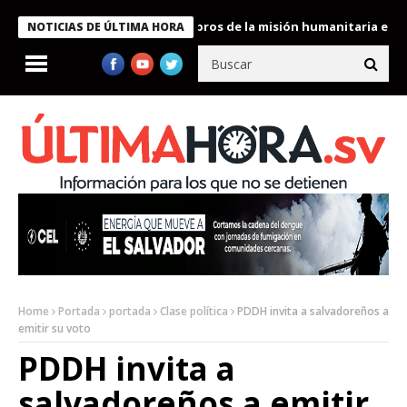
te Bukele condecora a miembros de la misión humanitaria enviada
NOTICIAS DE ÚLTIMA HORA
Home
Portada
portada
Clase política
PDDH invita a salvadoreños a
emitir su voto
PDDH invita a
salvadoreños a emitir