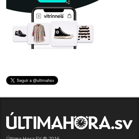
Última Hora SV ® 2016