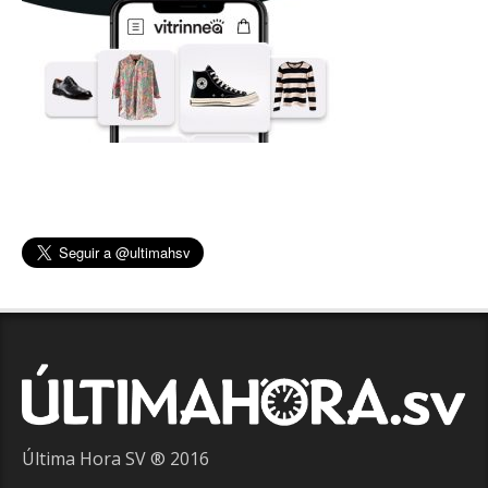
Última Hora SV ® 2016