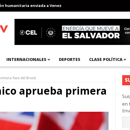
umanitaria enviada a Venezuela
Aeropuerto Internacional del Pa
INTERNACIONALES
DEPORTES
CLASE POLÍTICA
rimera fase del Brexit
S
nico aprueba primera
Sus
en 
Ema