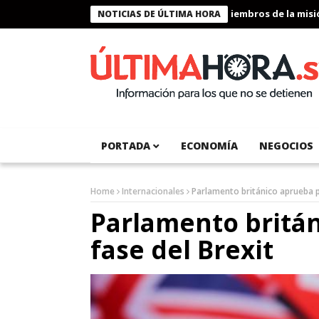
Presidente Bukele condecora a miembros de la misión h
NOTICIAS DE ÚLTIMA HORA
PORTADA
ECONOMÍA
NEGOCIOS
Home
Internacionales
Parlamento británico aprueba p
Parlamento britá
fase del Brexit