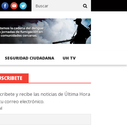
cífico registra 92 % de avance en obras de terracería
Aeropuerto
SEGURIDAD CIUDADANA
UH TV
USCRIBETE
cribete y recibe las noticias de Última Hora
tu correo electrónico.
il