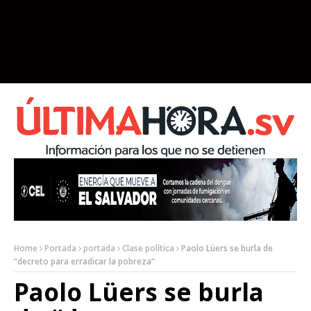
Home
Portada
portada
Clase política
Paolo Lüers se burla de
“decreto para erradicar la pobreza“
Paolo Lüers se burla