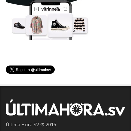
Última Hora SV ® 2016