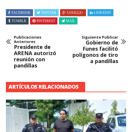
FACEBOOK
TWITTER
GOOGLE+
LINKEDIN
TUMBLR
PINTEREST
MAIL
Publicaciones
Siguiente Publicar
Anteriores
Gobierno de
Presidente de
Funes facilitó
ARENA autorizó
polígonos de tiro
reunión con
a pandillas
pandillas
ARTÍCULOS RELACIONADOS