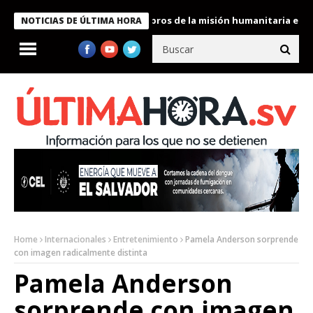
e Bukele condecora a miembros de la misión humanitaria enviada 
NOTICIAS DE ÚLTIMA HORA
Home
Internacionales
Entretenimiento
Pamela Anderson sorprende
con imagen radicalmente distinta
Pamela Anderson
sorprende con imagen