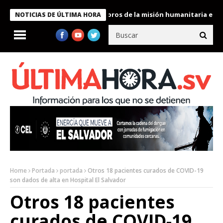
te Bukele condecora a miembros de la misión humanitaria enviada
NOTICIAS DE ÚLTIMA HORA
Home
Portada
portada
Otros 18 pacientes curados de COVID-19
son dados de alta en Hospital El Salvador
Otros 18 pacientes
curados de COVID-19