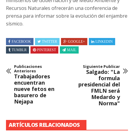
ministerios de Gobernación y de Medio Ambiente y
Recursos Naturales ofrecerán una conferencia de
prensa para informar sobre la evolución del enjambre
sísmico.
FACEBOOK
TWITTER
GOOGLE+
LINKEDIN
TUMBLR
PINTEREST
MAIL
Publicaciones
Siguiente Publicar
Anteriores
Salgado: "La
Trabajadores
formula
encuentran
presidencial del
nueve fetos en
FMLN será
basurero de
Medardo y
Nejapa
Norma"
ARTÍCULOS RELACIONADOS