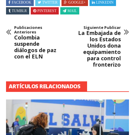
FACEBOOK
TWITTER
GOOGLE+
LINKEDIN
TUMBLR
PINTEREST
MAIL
Publicaciones
Siguiente Publicar
Anteriores
La Embajada de
Colombia
los Estados
suspende
Unidos dona
diálogos de paz
equipamiento
con el ELN
para control
fronterizo
ARTÍCULOS RELACIONADOS