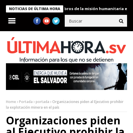
te Bukele condecora a miembros de la misión humanitaria enviada
NOTICIAS DE ÚLTIMA HORA
Home
Portada
portada
Organizaciones piden al Ejecutivo prohibir
la explotación minera en el país
Organizaciones piden
al Ejecutivo prohibir la