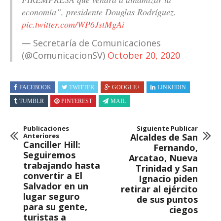
economía”, presidente Douglas Rodríguez.
pic.twitter.com/WP6JstMgAi
— Secretaría de Comunicaciones
(@ComunicacionSV)
October 20, 2020
FACEBOOK
TWITTER
GOOGLE+
LINKEDIN
TUMBLR
PINTEREST
MAIL
Publicaciones
Siguiente Publicar
Anteriores
Alcaldes de San
Canciller Hill:
Fernando,
Seguiremos
Arcatao, Nueva
trabajando hasta
Trinidad y San
convertir a El
Ignacio piden
Salvador en un
retirar al ejército
lugar seguro
de sus puntos
para su gente,
ciegos
turistas a