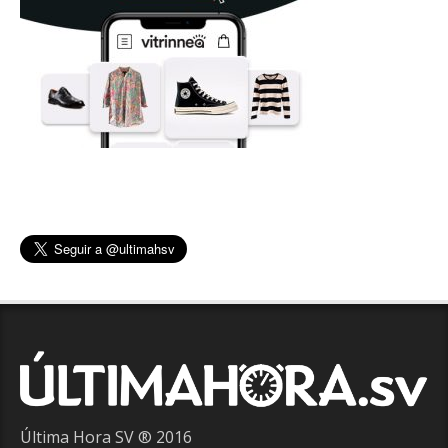
Última Hora SV ® 2016