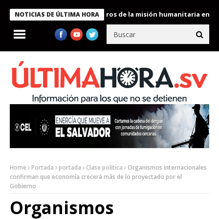
 Bukele condecora a miembros de la misión humanitaria enviada a
NOTICIAS DE ÚLTIMA HORA
Home
Portada
portada
Clase política
Organismos internacionales
confirman que economía crecerá más de lo proyectado por el
Gobierno
Organismos