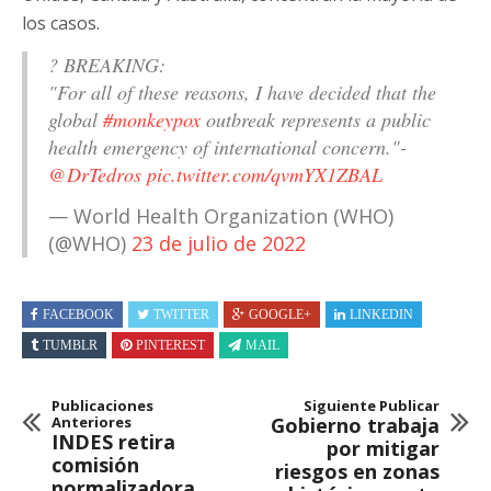
los casos.
? BREAKING:
"For all of these reasons, I have decided that the
global
#monkeypox
outbreak represents a public
health emergency of international concern."-
@DrTedros
pic.twitter.com/qvmYX1ZBAL
— World Health Organization (WHO)
(@WHO)
23 de julio de 2022
FACEBOOK
TWITTER
GOOGLE+
LINKEDIN
TUMBLR
PINTEREST
MAIL
Publicaciones
Siguiente Publicar
Anteriores
Gobierno trabaja
INDES retira
por mitigar
comisión
riesgos en zonas
normalizadora