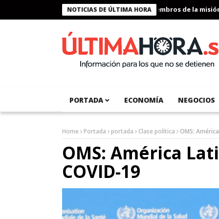
Presidente Bukele condecora a miembros de la misión hum
NOTICIAS DE ÚLTIMA HORA
PORTADA
ECONOMÍA
NEGOCIOS
Home
Portada
portada
Clase política
OMS: América 
OMS: América Lati
COVID-19