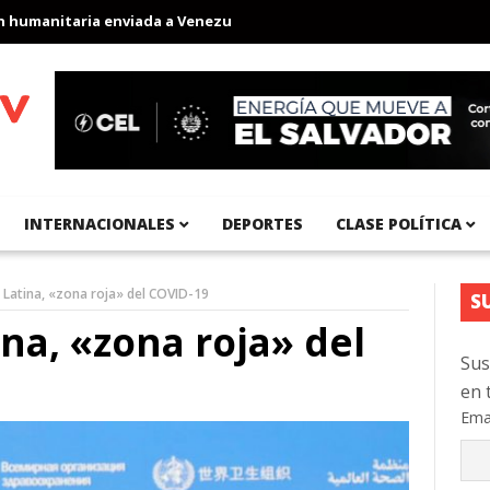
anitaria enviada a Venezuela
Aeropuerto Internacional del Pací
INTERNACIONALES
DEPORTES
CLASE POLÍTICA
Latina, «zona roja» del COVID-19
S
na, «zona roja» del
Sus
en 
Ema