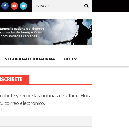
fico registra 92 % de avance en obras de terracería
Aeropuerto 
SEGURIDAD CIUDADANA
UH TV
USCRIBETE
cribete y recibe las noticias de Última Hora
tu correo electrónico.
il