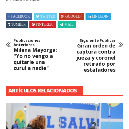
FACEBOOK
TWITTER
GOOGLE+
LINKEDIN
TUMBLR
PINTEREST
MAIL
Publicaciones
Siguiente Publicar
Anteriores
Giran orden de
Milena Mayorga:
captura contra
"Yo no vengo a
jueza y coronel
quitarle una
retirado por
curul a nadie"
estafadores
ARTÍCULOS RELACIONADOS