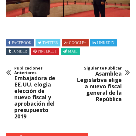
FACEBOOK
TWITTER
GOOGLE+
LINKEDIN
TUMBLR
PINTEREST
MAIL
Publicaciones
Siguiente Publicar
Anteriores
Asamblea
Embajadora de
Legislativa elige
EE.UU. elogia
a nuevo fiscal
elección de
general de la
nuevo fiscal y
República
aprobación del
presupuesto
2019