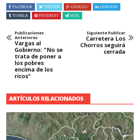
FACEBOOK
TWITTER
GOOGLE+
LINKEDIN
TUMBLR
PINTEREST
MAIL
Publicaciones
Siguiente Publicar
Anteriores
Carretera Los
Vargas al
Chorros seguirá
Gobierno: "No se
cerrada
trata de poner a
los pobres
encima de los
ricos"
ARTÍCULOS RELACIONADOS