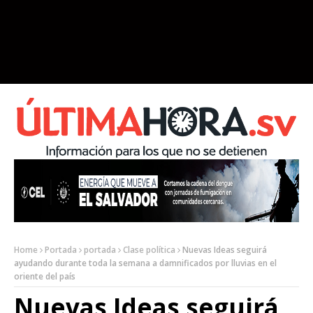
Home
Portada
portada
Clase política
Nuevas Ideas seguirá
ayudando durante toda la semana a damnificados por lluvias en el
oriente del país
Nuevas Ideas seguirá