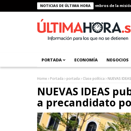
Presidente Bukele condecora a miembros de la misión hu
NOTICIAS DE ÚLTIMA HORA
PORTADA
ECONOMÍA
NEGOCIOS
Home
Portada
portada
Clase política
NUEVAS IDEAS 
NUEVAS IDEAS pub
a precandidato po