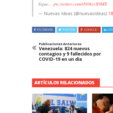
Sigue…
pic.twitter.com/tNOkxyX9MX
— Nuevas Ideas (@nuevasideas)
18
FACEBOOK
TWITTER
GOOGLE+
LIN
Publicaciones Anteriores
Venezuela: 824 nuevos
contagios y 9 fallecidos por
COVID-19 en un día
ARTÍCULOS RELACIONADOS