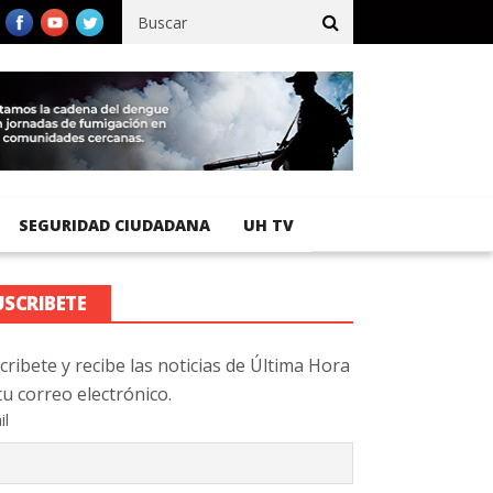
ífico registra 92 % de avance en obras de terracería
Aeropuerto 
SEGURIDAD CIUDADANA
UH TV
USCRIBETE
cribete y recibe las noticias de Última Hora
tu correo electrónico.
il