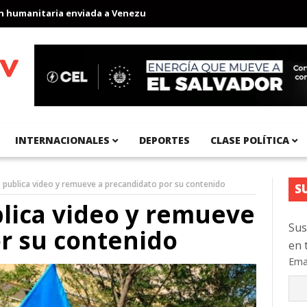
manitaria enviada a Venezuela
Aeropuerto Internacional del Pac
INTERNACIONALES
DEPORTES
CLASE POLÍTICA
publica video y remueve a precandidato por su contenido
S
lica video y remueve
Sus
r su contenido
en 
Ema