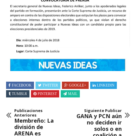
FACEBOOK
TWITTER
GOOGLE+
LINKEDIN
TUMBLR
PINTEREST
MAIL
Publicaciones
Siguiente Publicar
Anteriores
GANA y PCN aún
Membreño: La
no deciden ir
división de
solos o en
ARENA es
coalición a