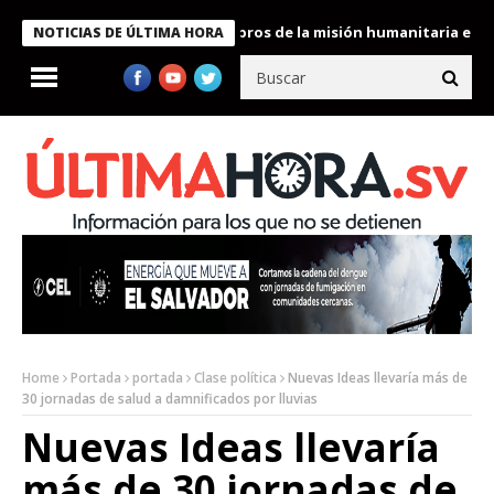
te Bukele condecora a miembros de la misión humanitaria enviada
NOTICIAS DE ÚLTIMA HORA
Home
Portada
portada
Clase política
Nuevas Ideas llevaría más de
30 jornadas de salud a damnificados por lluvias
Nuevas Ideas llevaría
más de 30 jornadas de