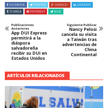
FACEBOOK
TWITTER
GOOGLE+
LINKEDIN
TUMBLR
PINTEREST
MAIL
Publicaciones
Siguiente Publicar
Anteriores
Nancy Pelosi
App DUI Express
cancela su visita
permitirá a la
a Taiwán tras
diáspora
advertencias de
salvadoreña
China
recibir su DUI en
Continental
Estados Unidos
ARTÍCULOS RELACIONADOS