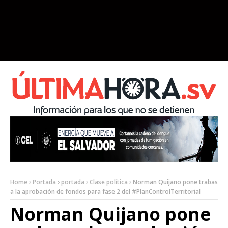
Home
Portada
portada
Clase política
Norman Quijano pone trabas
a la aprobación de fondos para fase 2 del #PlanControlTerritorial
Norman Quijano pone