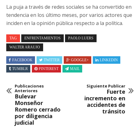
La puja a través de redes sociales se ha convertido en
tendencia en los último meses, por varios actores que
inciden en la opinión pública respecto a la política.
TAG
ENFRENTAMIENTOS
PAOLO LUERS
WALTER ARAUJO
FACEBOOK
TWITTER
GOOGLE+
LINKEDIN
TUMBLR
PINTEREST
MAIL
Publicaciones
Siguiente Publicar
Anteriores
Fuerte
Bulevar
incremento en
Monseñor
accidentes de
Romero cerrado
tránsito
por diligencia
judicial