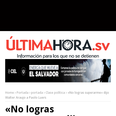
Home
Portada
portada
Clase política
«No logras superarme» dijo
Walter Araujo a Paolo Luers
«No logras