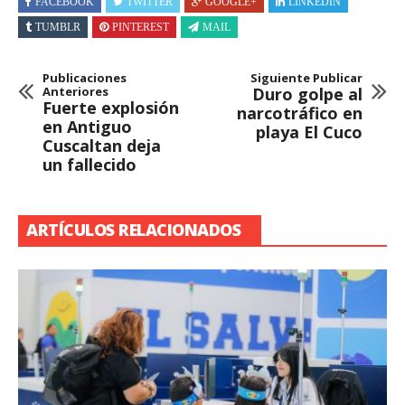
FACEBOOK
TWITTER
GOOGLE+
LINKEDIN
TUMBLR
PINTEREST
MAIL
Publicaciones
Siguiente Publicar
Anteriores
Duro golpe al
Fuerte explosión
narcotráfico en
en Antiguo
playa El Cuco
Cuscaltan deja
un fallecido
ARTÍCULOS RELACIONADOS